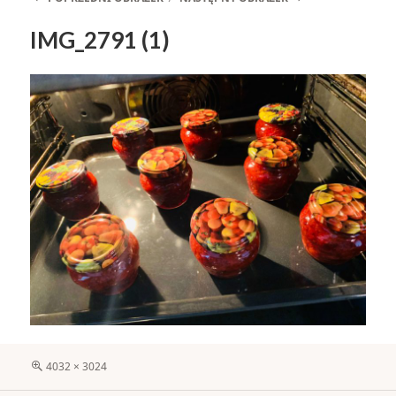
IMG_2791 (1)
Pełny
4032 × 3024
rozmiar