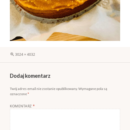
Pełny
3024 × 4032
rozmiar
Dodaj komentarz
Twój adres email nie zostanie opublikowany.
Wymagane pola są
oznaczone
*
KOMENTARZ
*