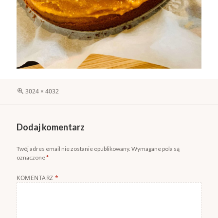
Pełny
3024 × 4032
rozmiar
Dodaj komentarz
Twój adres email nie zostanie opublikowany.
Wymagane pola są
oznaczone
*
KOMENTARZ
*