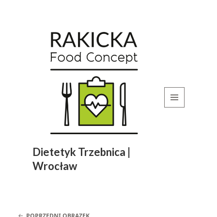
MENU
I
WIDGETY
Dietetyk Trzebnica |
Wrocław
POPRZEDNI OBRAZEK