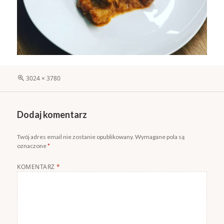
Pełny
3024 × 3780
rozmiar
Dodaj komentarz
Twój adres email nie zostanie opublikowany.
Wymagane pola są
oznaczone
*
KOMENTARZ
*