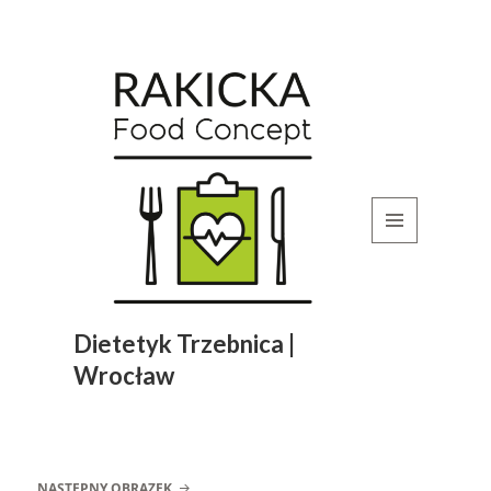
MENU
I
WIDGETY
Dietetyk Trzebnica |
Wrocław
NASTĘPNY OBRAZEK