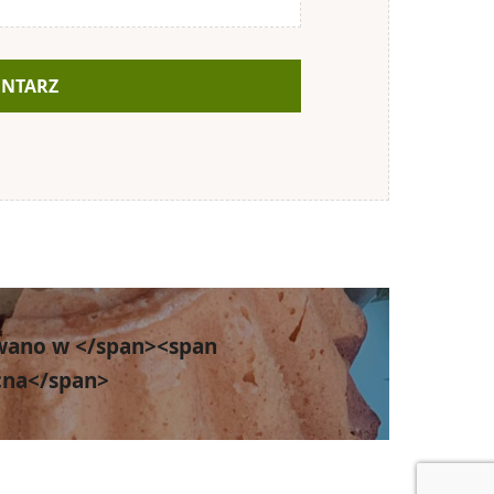
wano w </span><span
cna</span>