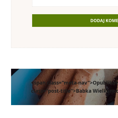
Nawigacja
wpisu
<span class="meta-nav">Opubliko
class="post-title">Babka Wielkano