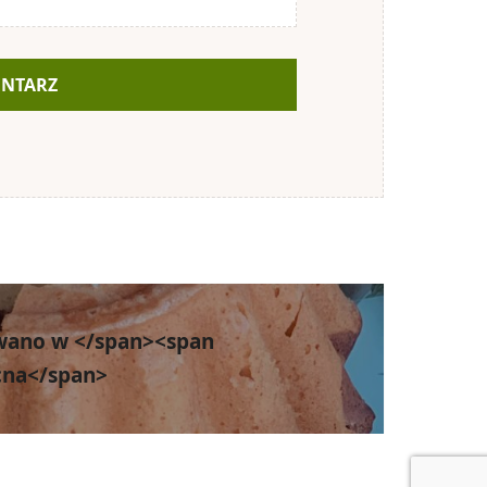
wano w </span><span
cna</span>