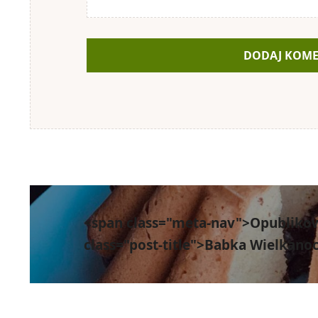
Nawigacja
wpisu
<span class="meta-nav">Opubliko
class="post-title">Babka Wielkano