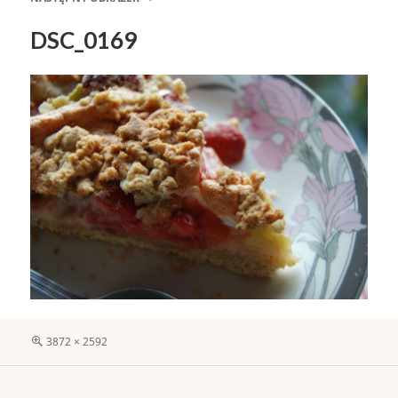
DSC_0169
Pełny
3872 × 2592
rozmiar