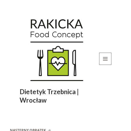
MENU
I
WIDGETY
Dietetyk Trzebnica |
Wrocław
NASTĘPNY OBRAZEK