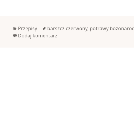
Kategorie
Tagi
Przepisy
barszcz czerwony
,
potrawy bożonaro
Dodaj komentarz