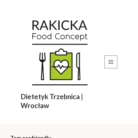
MENU
I
WIDGETY
Dietetyk Trzebnica |
Wrocław
Tag:
ecofriendly