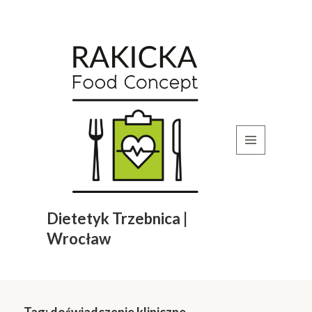
MENU
I
WIDGETY
Dietetyk Trzebnica |
Wrocław
Tag:
doświadczenie kliniczne