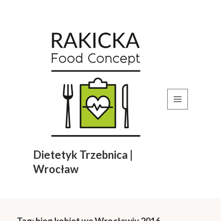
MENU
I
WIDGETY
Dietetyk Trzebnica |
Wrocław
Tag:
bieg kobiet we Wrocławiu 2016