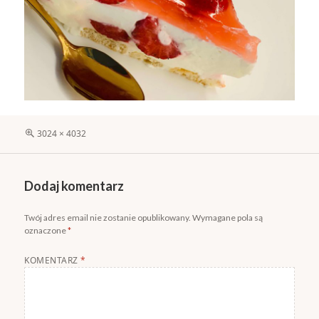
Pełny
3024 × 4032
rozmiar
Dodaj komentarz
Twój adres email nie zostanie opublikowany.
Wymagane pola są
oznaczone
*
KOMENTARZ
*