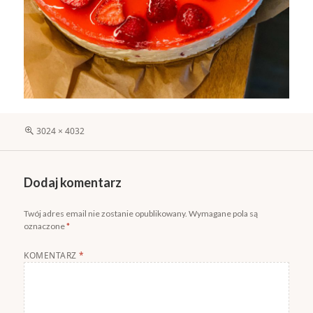
Pełny
3024 × 4032
rozmiar
Dodaj komentarz
Twój adres email nie zostanie opublikowany.
Wymagane pola są
oznaczone
*
KOMENTARZ
*