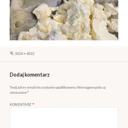
Pełny
3024 × 4032
rozmiar
Dodaj komentarz
Twój adres email nie zostanie opublikowany.
Wymagane pola są
oznaczone
*
KOMENTARZ
*