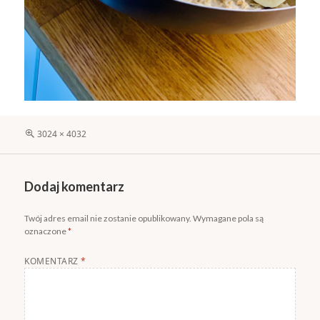
Pełny
3024 × 4032
rozmiar
Dodaj komentarz
Twój adres email nie zostanie opublikowany.
Wymagane pola są
oznaczone
*
KOMENTARZ
*