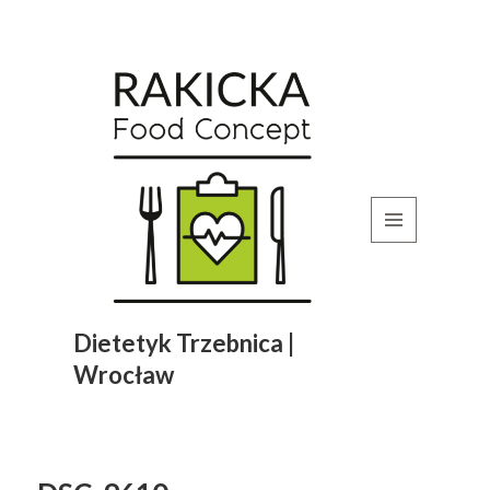
MENU
I
WIDGETY
Dietetyk Trzebnica |
Wrocław