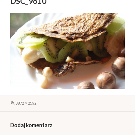
DSC_9610
Pełny
3872 × 2592
rozmiar
Dodaj komentarz