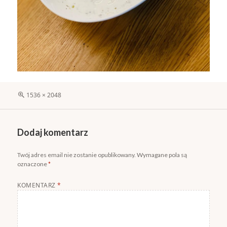
Pełny
1536 × 2048
rozmiar
Dodaj komentarz
Twój adres email nie zostanie opublikowany.
Wymagane pola są
oznaczone
*
KOMENTARZ
*