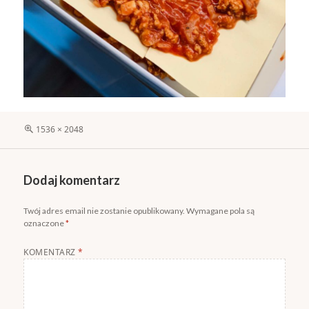
Pełny
1536 × 2048
rozmiar
Dodaj komentarz
Twój adres email nie zostanie opublikowany.
Wymagane pola są
oznaczone
*
KOMENTARZ
*