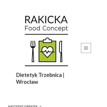
MENU
I
WIDGETY
Dietetyk Trzebnica |
Wrocław
NASTĘPNY OBRAZEK