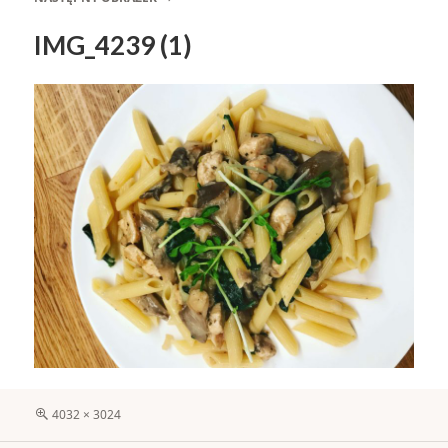
IMG_4239 (1)
Pełny
4032 × 3024
rozmiar