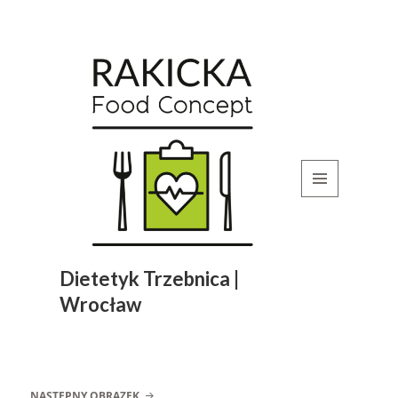
MENU
I
WIDGETY
Dietetyk Trzebnica |
Wrocław
NASTĘPNY OBRAZEK