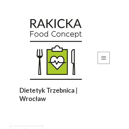
MENU
I
WIDGETY
Dietetyk Trzebnica |
Wrocław