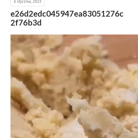
6 stycznia, 2023
e26d2edc045947ea83051276c
2f76b3d