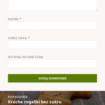
NAZWA
*
ADRES EMAIL
*
WITRYNA INTERNETOWA
Nawigacja
POPRZEDNIE
wpisu
Kruche rogaliki bez cukru
Poprzedni