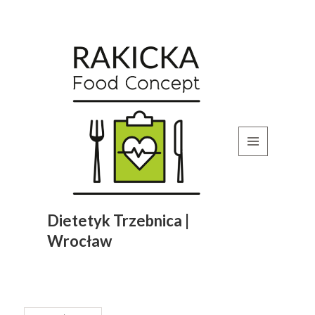
MENU
I
WIDGETY
Dietetyk Trzebnica |
Wrocław