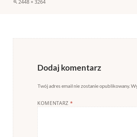
Pełny
2448 × 3264
rozmiar
Dodaj komentarz
Twój adres email nie zostanie opublikowany.
Wy
KOMENTARZ
*