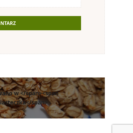
wano w </span><span
ciasteczka</span>