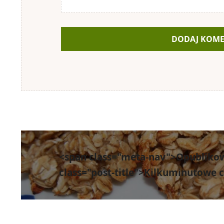
Nawigacja
wpisu
<span class="meta-nav">Opubliko
class="post-title">Kilkuminutowe 