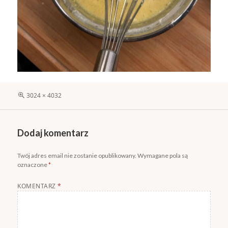
Pełny
3024 × 4032
rozmiar
Dodaj komentarz
Twój adres email nie zostanie opublikowany.
Wymagane pola są
oznaczone
*
KOMENTARZ
*