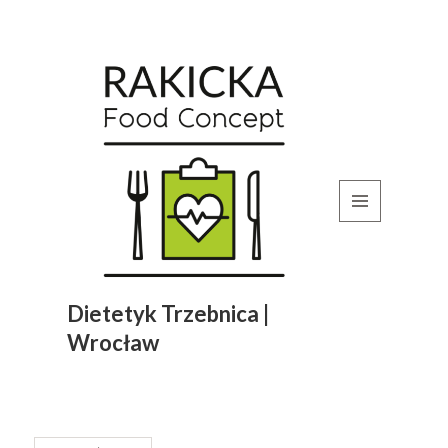
MENU
I
WIDGETY
Dietetyk Trzebnica |
Wrocław