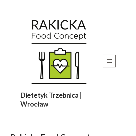
MENU
I
WIDGETY
Dietetyk Trzebnica |
Wrocław