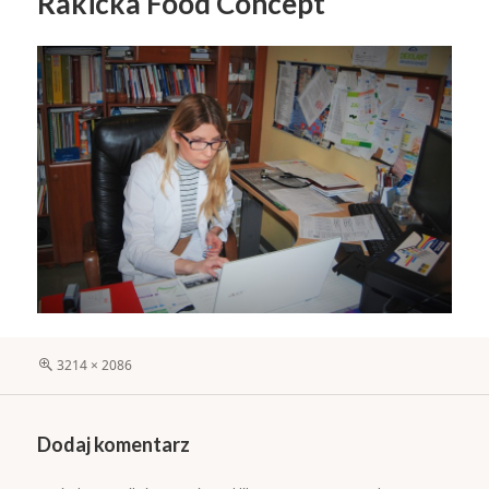
Rakicka Food Concept
Pełny
3214 × 2086
rozmiar
Dodaj komentarz