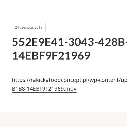
24 czerwca, 2019
552E9E41-3043-428B
14EBF9F21969
https://rakickafoodconcept.pl/wp-content/
B1B8-14EBF9F21969.mov