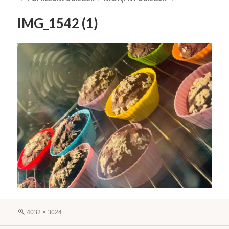
IMG_1542 (1)
Pełny
4032 × 3024
rozmiar