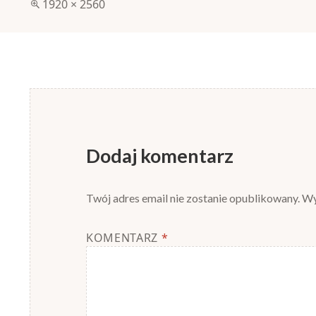
Pełny
1920 × 2560
rozmiar
Dodaj komentarz
Twój adres email nie zostanie opublikowany.
Wy
KOMENTARZ
*