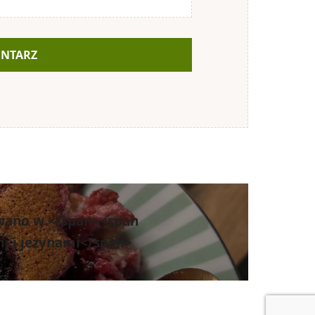
wano w </span><span
mi i jeżynami</span>