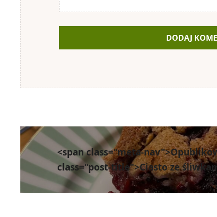
Nawigacja
wpisu
<span class="meta-nav">Opubliko
class="post-title">Ciasto ze śliwka