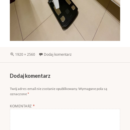
Pełny
1920 × 2560
Dodaj komentarz
rozmiar
Dodaj komentarz
Twój adres email nie zostanie opublikowany.
Wymagane pola są
oznaczone
*
KOMENTARZ
*