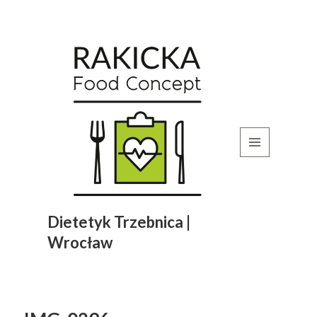
MENU
I
WIDGETY
Dietetyk Trzebnica |
Wrocław