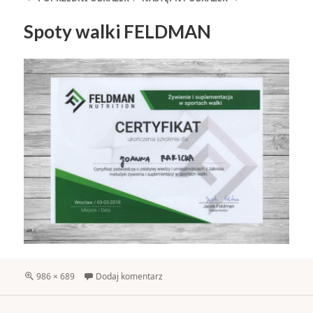
Spoty walki FELDMAN
Pełny
986 × 689
Dodaj komentarz
rozmiar