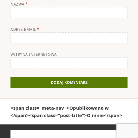
NAZWA
*
ADRES EMAIL
*
WITRYNA INTERNETOWA
Nawigacja
<span class="meta-nav">Opublikowano w
wpisu
</span><span class="post-title">O mnie</span>