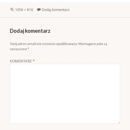
Pełny
1056 × 816
Dodaj komentarz
rozmiar
Dodaj komentarz
Twój adres email nie zostanie opublikowany.
Wymagane pola są
oznaczone
*
KOMENTARZ
*