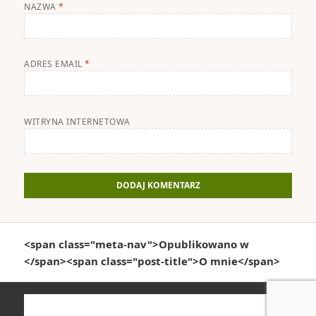
NAZWA
*
ADRES EMAIL
*
WITRYNA INTERNETOWA
Nawigacja
<span class="meta-nav">Opublikowano w
wpisu
</span><span class="post-title">O mnie</span>