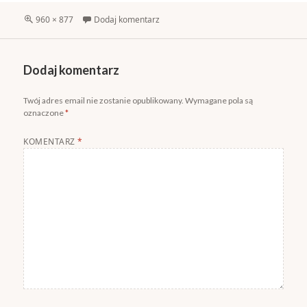
Pełny
960 × 877
Dodaj komentarz
rozmiar
Dodaj komentarz
Twój adres email nie zostanie opublikowany.
Wymagane pola są
oznaczone
*
KOMENTARZ
*