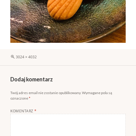
Pełny
3024 × 4032
rozmiar
Dodaj komentarz
Twój adres email nie zostanie opublikowany.
Wymagane pola są
oznaczone
*
KOMENTARZ
*