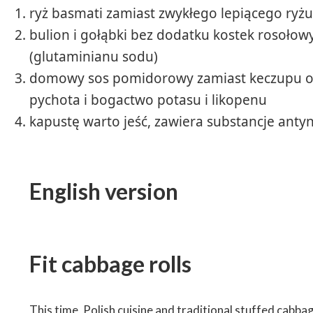
ryż basmati zamiast zwykłego lepiącego ryżu
bulion i gołąbki bez dodatku kostek rosołowy
(glutaminianu sodu)
domowy sos pomidorowy zamiast keczupu o 
pychota i bogactwo potasu i likopenu
kapustę warto jeść, zawiera substancje an
English version
Fit cabbage rolls
This time, Polish cuisine and traditional stuffed cabbage