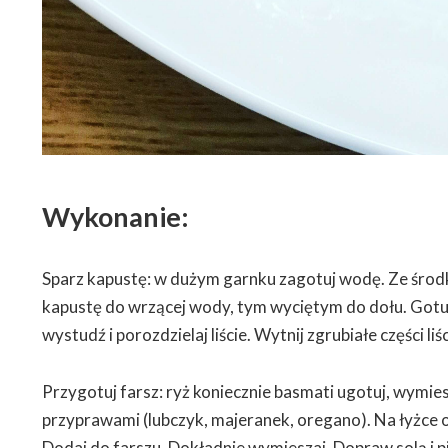
Wykonanie:
Sparz kapustę: w dużym garnku zagotuj wodę. Ze środ
kapustę do wrzącej wody, tym wyciętym do dołu. Gotu
wystudź i porozdzielaj liście. Wytnij zgrubiałe części liśc
Przygotuj farsz: ryż koniecznie basmati ugotuj, wymies
przyprawami (lubczyk, majeranek, oregano). Na łyżce o
Dodaj do farszu. Dokładnie wymieszaj. Dopraw solą i 