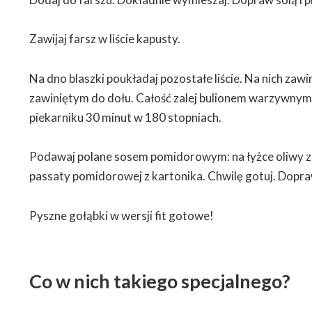
Zawijaj farsz w liście kapusty.
Na dno blaszki poukładaj pozostałe liście. Na nich zawi
zawiniętym do dołu. Całość zalej bulionem warzywnym. 
piekarniku 30 minut w 180 stopniach.
Podawaj polane sosem pomidorowym: na łyżce oliwy z
passaty pomidorowej z kartonika. Chwilę gotuj. Dopra
Pyszne gołąbki w wersji fit gotowe!
Co w nich takiego specjalnego?