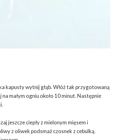
ka kapusty wytnij głąb. Włóż tak przygotowaną
j na małym ogniu około 10 minut. Następnie
i.
zaj jeszcze ciepły z mielonym mięsem i
liwy z oliwek podsmaż czosnek z cebulką.
pieprzem.