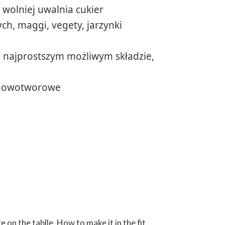
 wolniej uwalnia cukier
ch, maggi, vegety, jarzynki
najprostszym możliwym składzie,
tynowotworowe
 on the tablle. How to make it in the fit