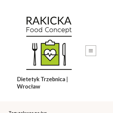
MENU
I
WIDGETY
Dietetyk Trzebnica |
Wrocław
Tag:
zakwas na żur