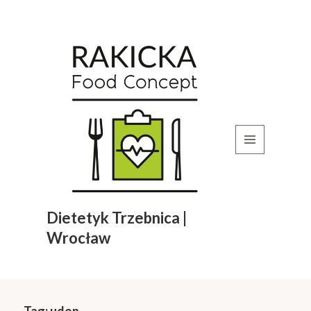
MENU
I
WIDGETY
Dietetyk Trzebnica |
Wrocław
Tag:
udon