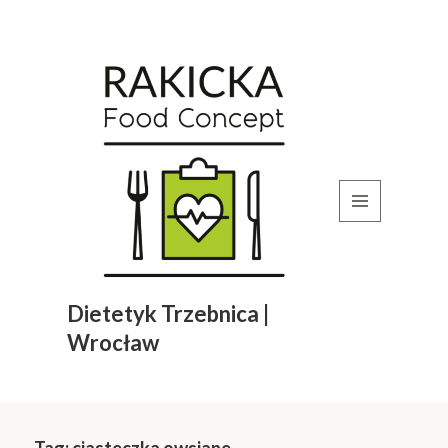
MENU
I
WIDGETY
Dietetyk Trzebnica |
Wrocław
Tag:
ciasteczka owsiane