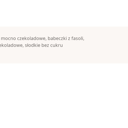
i mocno czekoladowe
,
babeczki z fasoli
,
ekoladowe
,
słodkie bez cukru