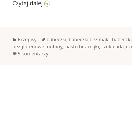
Czekoladowe babeczki z fasoli
Czytaj dalej
Kategorie
Tagi
Przepisy
babeczki
,
babeczki bez mąki
,
babeczk
bezglutenowe muffiny
,
ciasto bez mąki
,
czekolada
,
cz
5 komentarzy