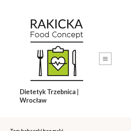
MENU
I
WIDGETY
Dietetyk Trzebnica |
Wrocław
Tag:
babeczki bez mąki