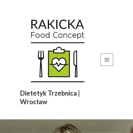
MENU
I
WIDGETY
Dietetyk Trzebnica |
Wrocław