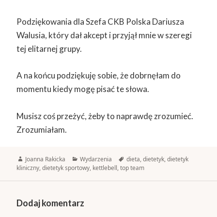
Podziękowania dla Szefa CKB Polska Dariusza
Walusia, który dał akcept i przyjął mnie w szeregi
tej elitarnej grupy.
A na końcu podziękuję sobie, że dobrnęłam do
momentu kiedy mogę pisać te słowa.
Musisz coś przeżyć, żeby to naprawdę zrozumieć.
Zrozumiałam.
Autor
Kategorie
Tagi
Joanna Rakicka
Wydarzenia
dieta
,
dietetyk
,
dietetyk
kliniczny
,
dietetyk sportowy
,
kettlebell
,
top team
Dodaj komentarz